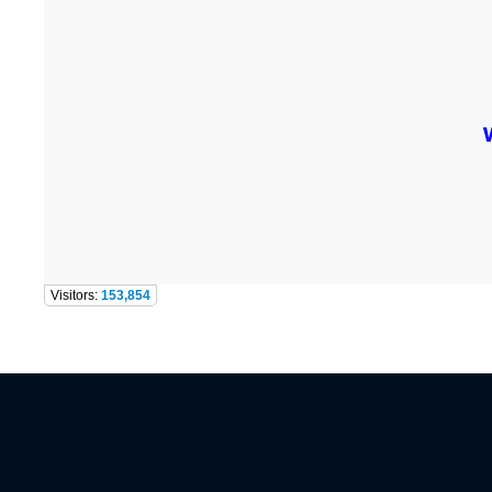
Visitors:
153,854