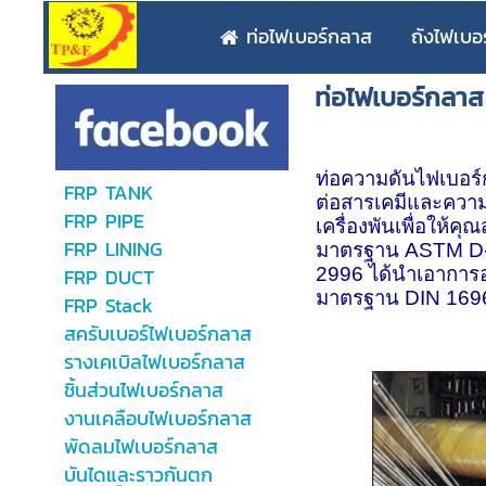
ท่อไฟเบอร์กลาส
ถังไฟเบอ
ท่อไฟเบอร์กลาส
ท่อความดันไฟเบอร์ก
FRP TANK
ต่อสารเคมีและความร
FRP PIPE
เครื่องพันเพื่อให้
FRP LINING
มาตรฐาน ASTM D-29
2996 ได้นำเอาการ
FRP DUCT
มาตรฐาน DIN 169
FRP Stack
สครับเบอร์ไฟเบอร์กลาส
รางเคเบิลไฟเบอร์กลาส
ชิ้นส่วนไฟเบอร์กลาส
งานเคลือบไฟเบอร์กลาส
พัดลมไฟเบอร์กลาส
บันไดและราวกันตก